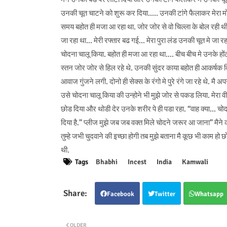
उनकी चूत चाटने को शुरू कर दिया….. उनकी टांगे फैलाकर मेरा म
समय बहोत ही मजा आ रहा था. जोर जोर से वो चिल्ला के बोल रही थ
जा रहा था… मेरी रफ्तार बढ गई… मेरा पुरा लंड उनकी चूत मे जा रह
चोदना चालू किया. बहोत ही मजा आ रहा था…. बीच बीच मे उनके होंठो 
स्तन जोर जोर से हिल रहे थे. उनकी सुंदर काया बहोत ही आकर्षक द
आवाज गुंजने लगी. दोनो ही सेक्स के रंगो मे पुरे रंगे जा रहे थे.
उसे चोदना चालू किया की उन्होने भी मुझे जोर से पकड लिया. मेरा वी
छोड दिया और थोडी देर उनके शरीर पे ही पडा रहा. “वाह क्या… चोदा
दिया है.” प्लीज मुझे जब जब वक्त मिले चोदने जरूर आ जाना” मैने क
तुम्हे जभी चुदवाने की इच्छा होगी तब मुझे बताना मै कूछ भी काम हो 
थी.
Tags
Bhabhi
Incest
India
Kamwali
Facebook
Twitter
Whatsapp
OLDER