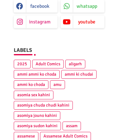
facebook
whatsapp
instagram
youtube
LABELS
2025
Adult Comics
aligarh
ammi ammi ko choda
ammi ki chudai
ammi ko choda
amu
asomia sex kahini
asomiya chuda chudi kahini
asomiya jouno kahini
asomiya sudon kahini
assam
assamese
Assamese Adult Comics