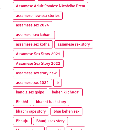
Assamese Adult Comics: Nixobdho Prem
assamese new sex stories
assamese sex 2024
assamese sex kahani
assamese sex kotha
assamese sex story
Assamese Sex Story 2021
Assamese Sex Story 2022
assamese sex story new
assamese xxx 2024
b
bangla sex golpo
behen ki chudai
Bhabhi
bhabhi fuck story
bhabhi rape story
bhai behen sex
Bhauju
Bhauju sex story