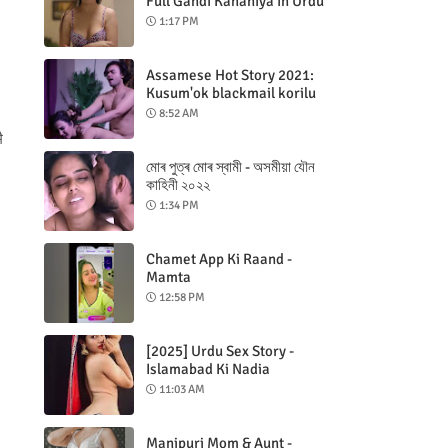
Full Gandi Kahaniya in Urdu
1:17 PM
Assamese Hot Story 2021:
Kusum'ok blackmail korilu
8:52 AM
ै
মোৰ পুত্ৰ মোৰ স্বামী - অসমীয়া যৌন
কাহিনী ২০২২
1:34 PM
Chamet App Ki Raand -
Mamta
12:58 PM
[2025] Urdu Sex Story -
Islamabad Ki Nadia
11:03 AM
Manipuri Mom & Aunt -