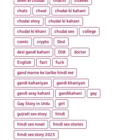
bhen ki chudai
chachi
chamet
chats
cheat
chodai ki kahani
chodai story
chudai ki kahani
chudai ki khani
chudai sex
college
comic
crypto
Desi
desi gandi kahani
Didi
doctor
English
fact
fuck
gand marne ke tarike hindi me
gandi kahaniyan
gandi khaniyan
gandi sexy kahani
gandikahani
gay
Gay Story in Urdu
girl
gujrati sex story
hindi
hindi sex novel
hindi sex stories
hindi sex story 2023