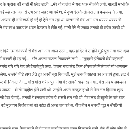
के फ्रोक की नाडी भी छोड डाली….मेरे तो कलेजे मे धक धक सी होने लगी. मालती भाभी के
 बडे स्तन ब्रा से उभरकर बाहर आ गये थे. ये दृष्य देखके तो मेरा लंड फडफडाने लगा.
की अप्सरा ही नंगी खडी हो गई हो ऐसे लग रहा था. वासना से मेरा अंग अंग थररर थररर से
ेरा हाथ पकड के अंदर बेडरूम मे लेके गई. मानो मेरे से ज्यादा उनको ही बहोत जल्दी थी.
कर दिये. उनकी स्पर्श से मेरा अंग अंग खिल उठा… कूछ ही देर मे उन्होने मुझे पुरा नंगा कर दिया
ी भाभी देखती ही रह गई…. और अपना गाऊन निकालने लगी… “तुम्हारी होनेवली बीवी बहोत ही
 उनके गोरे गोरे पेट को देखते हुये कहा. “इतना बडा लंड जिस औरत को मिलेगा वो तो भाग्यवान
 मिलेगा. उन्होने पीछे हाथ लेते हुए अपनी ब्रा निकाली. मुझे उनकी साहस का आश्चर्य हुआ. झट स
भी निकाल दी…. गोरा गोरा शरीर पुरा नंगा मेरे सामने खडा रह गया.. मेरा लंड फडफडाने
े पकडा… वो तो मदहोश होने लगी थी. उन्होने अपने नाजूक हाथो से मेरा लंड हिलाना शुरू
ी पैदा हो गई.. उनकी ये हरकत बहोत ही अच्छी लग रही थी. मेरा लंड वो ख़ुशी के मारे चाट
डे मुलायम नितंब हाथो को बहोत ही अच्छे लग रहे थे. बीच बीच मे उनकी चूत मे उँगलियाँ
चाटने लगा. ऐसा करते ही वो मूह से ख़ुशी के स्वर बाहर निकालने लगी. मैने भी जोर जोर से