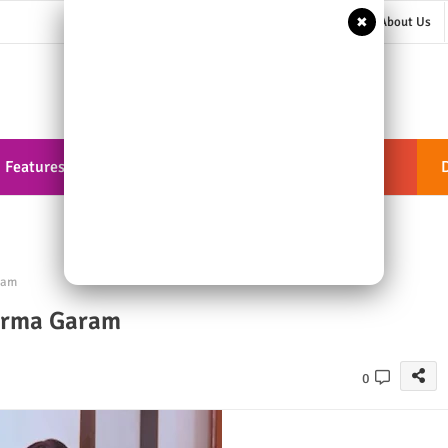
✖
About Us
Features
Documentation
ShortCodes
ram
Garma Garam
0