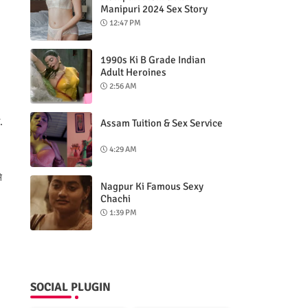
Manipuri 2024 Sex Story
12:47 PM
1990s Ki B Grade Indian
Adult Heroines
2:56 AM
.
Assam Tuition & Sex Service
4:29 AM
े
Nagpur Ki Famous Sexy
Chachi
1:39 PM
SOCIAL PLUGIN