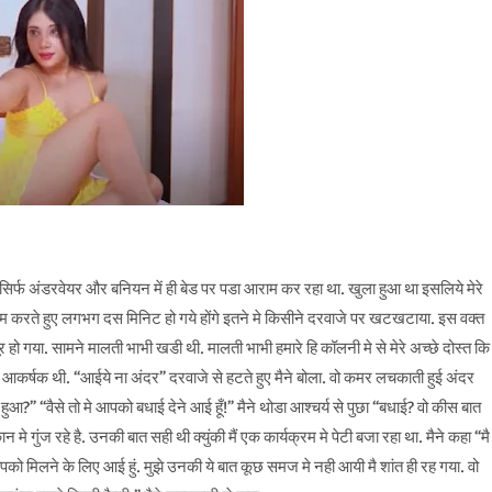
्फ अंडरवेयर और बनियन में ही बेड पर पडा आराम कर रहा था. खुला हुआ था इसलिये मेरे
आराम करते हुए लगभग दस मिनिट हो गये होंगे इतने मे किसीने दरवाजे पर खटखटाया. इस वक्त
 हो गया. सामने मालती भाभी खडी थी. मालती भाभी हमारे हि कॉलनी मे से मेरे अच्छे दोस्त कि
आकर्षक थी. “आईये ना अंदर” दरवाजे से हटते हुए मैने बोला. वो कमर लचकाती हुई अंदर
आ?” “वैसे तो मे आपको बधाई देने आई हूँ!” मैने थोडा आश्चर्य से पुछा “बधाई? वो कीस बात
े गुंज रहे है. उनकी बात सही थी क्युंकी मैं एक कार्यक्रम मे पेटी बजा रहा था. मैने कहा “मै
आपको मिलने के लिए आई हुं. मुझे उनकी ये बात कूछ समज मे नही आयी मै शांत ही रह गया. वो