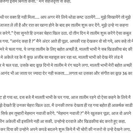
करुंगा इसमे बिनती कैसी.” मैने सहजवृत्ती से कहा.
 थी पर वक्त हि नही मिला…. आप अगर मेरे लिये थोडा कष्ट उठायेंगे…. मुझे सिखायेंगे तो मुझे
जाजत ले ली है और रात का खाना होने के बाद हम तालीम शुरू कर देंगे. मुझे उन्हे ना कहना
 करेगे.” ऐसा सुनते हि उनका चेहरा खिल उठा. दो तीन दिन मे तालीम शुरू करेंगे ऐसा कबुल
च गया. “आनंद कहा है ?” मैने अंदर आते ही पूछा. आपकी राह देखकर वो सो गये, आप कहे तो म
 कमरे मे चला गया. ये जगह तालीम के लिए बहोत अच्छी है. मालती भाभी ने सब खिडकीया बंद की
े अकेले रह के मै कुछ अजीब सा महसूस कर रहा था. मालती भाभी को देख मेरे लंड मे
 चल पडा. उसके बाद कूछ दिनो मे तालीम मे रंग चढने लगा. मालती भाभी मेरी बहोत अच्छी
ी आनंद भी आ जाता पर ज्यादा देर नही रूकता….लगता था उसका और संगीत का कूछ 36 का
हो गया था. दस बजे मै मालती भाभी के घर गया. आज तालीम रहने दो ऐसा कहने के लिये मै
झे देखते हि उनका चेहरा खिल उठा. मै उनकी तरफ देखता ही रह गया बहोत ही आकर्षक साडी
 हम तुम्हारी मेहमान नवाजी करेंगे. “मेहमान नवाजी ?” मैने खुलकर पूछा. आज वो अपने
 लेकीन अकेली थी इसलिये नही आ सकी. उन्होन्हे दरवाजे और खिडकीया बंद करते हुए कहा.
रू कर दिया की उन्होने अपने कपडे बदलने शुरू किये मै भी चोरी की नजरो से उन्हे देखने लगा.