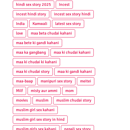
hindi sex story 2025
Incest
incest hindi story
incest sex story hindi
India
Kamwali
latest sex story
love
maa beta chudai kahani
maa bete ki gandi kahani
maa ka gangbang
maa ki chudai kahani
maa ki chudai ki kahani
maa ki chudai story
maa ki gandi kahani
maa-baap
manipuri sex story
meitei
Milf
misty aur ammi
mom
movies
muslim
muslim chudai story
muslim girl sex kahani
muslim girl sex story in hind
muslim girls sex kahani
nepali sex story