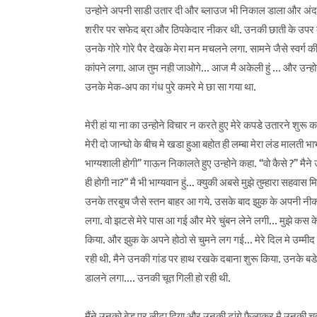
उन्होने अपनी साडी उतार दी और ब्लाउज भी निकाल डाला और अंदर 
शरीर पर सफेद ब्रा और ठिपकेदार नीकर थी. उनकी छाती के उपर बडे
उनके गोरे गोरे पैर देखके मेरा मन मचलने लगा. सामने जैसे स्वर्ग 
कांपने लगा. आज तुम नही जाओगे… आज मै अकेली हुं … और उन्होने म
उनके मेक-अप का गंध पुरे कमरे मे छा सा गया था.
मेरी हां या ना का उन्होने विचार न करते हुए मेरे कपडे उतारने शुरू 
मेरी दो जान्घो के बीच मे खडा हुआ बहोत ही लम्बा मेरा लंड मालत
भाग्यशाली होगी” गाऊन निकालते हुए उन्होने कहा. “वो कैसे ?” मैने
ही होगी ना?” मै भी भाग्यवान हुं… क्युकी अबसे मुझे तुम्हारा सहवास
उनके तरबुच जैसे स्तन बाहर आ गये. उसके बाद झुक के अपनी नीकर 
लगा. वो झटसे मेरे पास आ गई और मेरे चुंबन लेने लगी… मुझे कस क
किया. और झुक के अपने होठो से चुमने लग गई… मेरे दिल मे उम्मीद स
रही थी. मैने उनकी गांड पर हाथ रखके दबाना शुरू किया. उनके बडे ब
डालने लगा…. उनकी चूत गिली हो रही थी.
मैंने उनको बेड पर लीटा दिया और उनकी टांगे फैलाकर मै उनकी चूत 