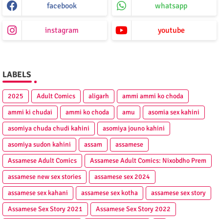
facebook
whatsapp
instagram
youtube
LABELS
2025
Adult Comics
aligarh
ammi ammi ko choda
ammi ki chudai
ammi ko choda
amu
asomia sex kahini
asomiya chuda chudi kahini
asomiya jouno kahini
asomiya sudon kahini
assam
assamese
Assamese Adult Comics
Assamese Adult Comics: Nixobdho Prem
assamese new sex stories
assamese sex 2024
assamese sex kahani
assamese sex kotha
assamese sex story
Assamese Sex Story 2021
Assamese Sex Story 2022