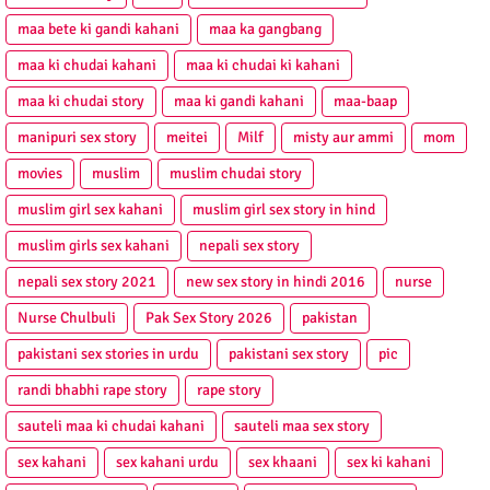
maa bete ki gandi kahani
maa ka gangbang
maa ki chudai kahani
maa ki chudai ki kahani
maa ki chudai story
maa ki gandi kahani
maa-baap
manipuri sex story
meitei
Milf
misty aur ammi
mom
movies
muslim
muslim chudai story
muslim girl sex kahani
muslim girl sex story in hind
muslim girls sex kahani
nepali sex story
nepali sex story 2021
new sex story in hindi 2016
nurse
Nurse Chulbuli
Pak Sex Story 2026
pakistan
pakistani sex stories in urdu
pakistani sex story
pic
randi bhabhi rape story
rape story
sauteli maa ki chudai kahani
sauteli maa sex story
sex kahani
sex kahani urdu
sex khaani
sex ki kahani