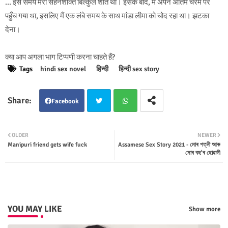
... इस समय मेरी सहनशक्ति बिल्कुल शांत थी। इसके बाद, मैं अपने अंतिम चरम पर
पहुँच गया था, इसलिए मैं एक लंबे समय के साथ मांडा लीमा को चोद रहा था। झटका
देना।
क्या आप अगला भाग टिप्पणी करना चाहते हैं?
Tags
hindi sex novel
हिन्दी
हिन्दी sex story
Facebook
Twit
Wha
OLDER
NEWER
Manipuri friend gets wife fuck
Assamese Sex Story 2021 - মোৰ পত্নী আৰু
ter
tsap
মোৰ বছ'ৰ ছোৱালী
p
YOU MAY LIKE
Show more