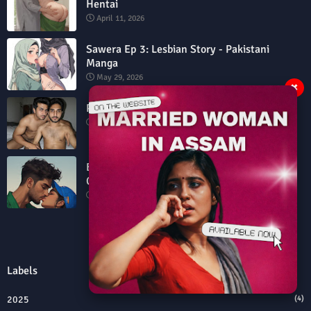
Hentai
April 11, 2026
Sawera Ep 3: Lesbian Story - Pakistani
Manga
May 29, 2026
✖
Pakistani Gay Sex Story 2026
May 25, 2026
Beyond the Crease: The Viral Adult Anime
Comic Redefining the India-Pakistan Rivalry
May 09, 2026
Labels
2025
(4)