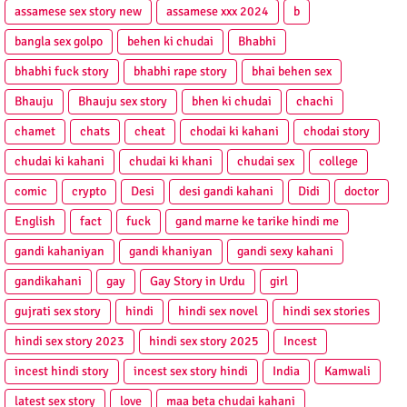
assamese sex story new
assamese xxx 2024
b
bangla sex golpo
behen ki chudai
Bhabhi
bhabhi fuck story
bhabhi rape story
bhai behen sex
Bhauju
Bhauju sex story
bhen ki chudai
chachi
chamet
chats
cheat
chodai ki kahani
chodai story
chudai ki kahani
chudai ki khani
chudai sex
college
comic
crypto
Desi
desi gandi kahani
Didi
doctor
English
fact
fuck
gand marne ke tarike hindi me
gandi kahaniyan
gandi khaniyan
gandi sexy kahani
gandikahani
gay
Gay Story in Urdu
girl
gujrati sex story
hindi
hindi sex novel
hindi sex stories
hindi sex story 2023
hindi sex story 2025
Incest
incest hindi story
incest sex story hindi
India
Kamwali
latest sex story
love
maa beta chudai kahani